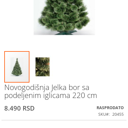
Novogodišnja Jelka bor sa
Skip
to
podeljenim iglicama 220 cm
the
beginning
8.490 RSD
RASPRODATO
of
the
SKU
20455
images
gallery