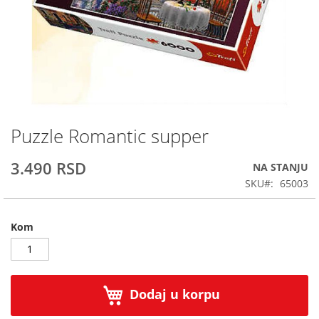
Puzzle Romantic supper
Skip
to
the
3.490 RSD
NA STANJU
beginning
SKU
65003
of
the
images
Kom
gallery
Dodaj u korpu