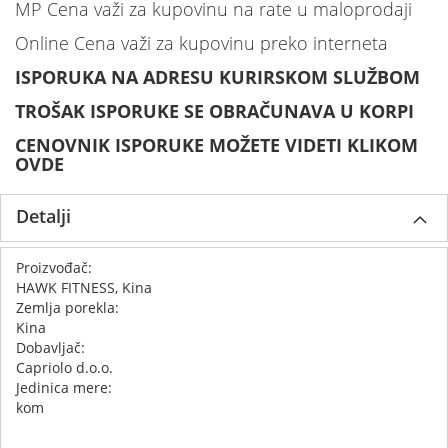
MP Cena važi za kupovinu na rate u maloprodaji
Online Cena važi za kupovinu preko interneta
ISPORUKA NA ADRESU KURIRSKOM SLUŽBOM
TROŠAK ISPORUKE SE OBRAČUNAVA U KORPI
CENOVNIK ISPORUKE MOŽETE VIDETI KLIKOM
OVDE
Detalji
Proizvođač:
HAWK FITNESS, Kina
Zemlja porekla:
Kina
Dobavljač:
Capriolo d.o.o.
Jedinica mere:
kom