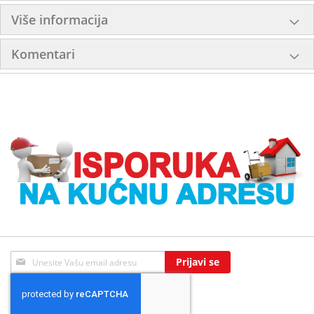
Više informacija
Komentari
Sign
Prijavi se
Up
for
Our
Newsletter: