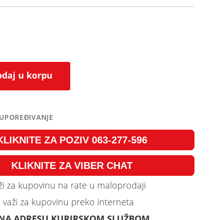
daj u korpu
 UPOREĐIVANJE
KLIKNITE ZA POZIV 063-277-596
KLIKNITE ZA VIBER CHAT
i za kupovinu na rate u maloprodaji
 važi za kupovinu preko interneta
 NA ADRESU KURIRSKOM SLUŽBOM