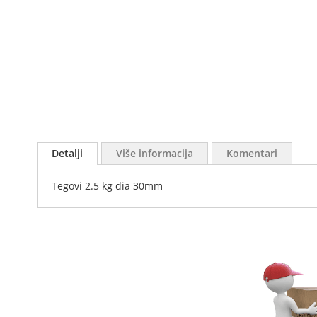
Skip
to
Detalji
Više informacija
Komentari
the
beginning
Tegovi 2.5 kg dia 30mm
of
the
images
gallery