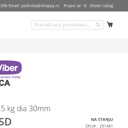
7-596 Email: podrska@shoppy.rs
Prijavi se
Otvori nalog
My Cart
Pretraga
Pretraga
2.5 kg dia 30mm
RSD
NA STANJU
SKU
291481