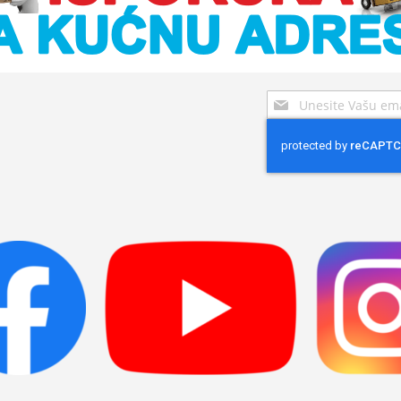
Sign
Up
for
Our
Newsletter: