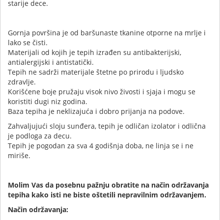
starije dece.
Gornja površina je od baršunaste tkanine otporne na mrlje i
lako se čisti.
Materijali od kojih je tepih izrađen su antibakterijski,
antialergijski i antistatički.
Tepih ne sadrži materijale štetne po prirodu i ljudsko
zdravlje.
Korišćene boje pružaju visok nivo živosti i sjaja i mogu se
koristiti dugi niz godina.
Baza tepiha je neklizajuća i dobro prijanja na podove.
Zahvaljujući sloju sunđera, tepih je odličan izolator i odlična
je podloga za decu.
Tepih je pogodan za sva 4 godišnja doba, ne linja se i ne
miriše.
Molim Vas da posebnu pažnju obratite na način održavanja
tepiha kako isti ne biste oštetili nepravilnim održavanjem.
Način održavanja: