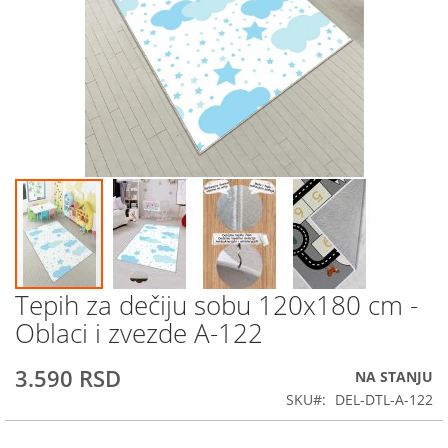
Tepih za dečiju sobu 120x180 cm -
Skip
to
Oblaci i zvezde A-122
the
beginning
3.590 RSD
NA STANJU
of
the
SKU
DEL-DTL-A-122
images
gallery