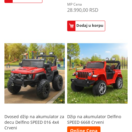
MP Cena
28.990,00 RSD
Dodaj u korpu
Dvosed džip na akumulator za
Džip na akumulator Delfino
decu Delfino SPEED 016 4x4
SPEED 6668 Crveni
Crveni
Online Cena