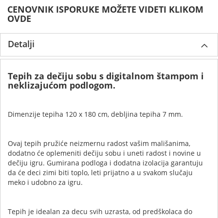
CENOVNIK ISPORUKE MOŽETE VIDETI KLIKOM
OVDE
Detalji
Tepih za dečiju sobu s digitalnom štampom i
neklizajućom podlogom.
Dimenzije tepiha 120 x 180 cm, debljina tepiha 7 mm.
Ovaj tepih pružiće neizmernu radost vašim mališanima,
dodatno će oplemeniti dečiju sobu i uneti radost i novine u
dečiju igru. Gumirana podloga i dodatna izolacija garantuju
da će deci zimi biti toplo, leti prijatno a u svakom slučaju
meko i udobno za igru.
Tepih je idealan za decu svih uzrasta, od predškolaca do