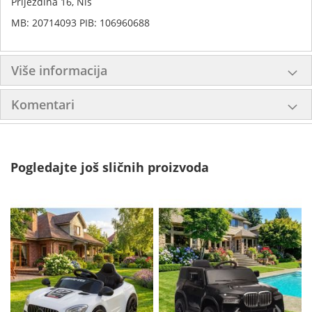
Prijezdina 16, Niš
MB: 20714093 PIB: 106960688
Više informacija
Komentari
Pogledajte još sličnih proizvoda