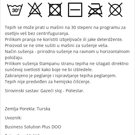
Tepih se može prati u mašini na 30 stepeni na programu za
osetljiv veš bez centrifuguranja.
Prilikom pranja ne koristiti izbjeljivače ili jake deterdžente.
Proizvod se ne sme sušiti u mašini za sušenje veša.
Način sušenja - prirodno sušenje na ravnom u horizontalnom
položaju.
Prilikom sušenja štampanu stranu tepiha ne izlagati direktno
sunčevoj svetlosti kako boje ne bi izbledele.
Zabranjeno je peglanje i ispravljanje tepiha peglanjem.
Tepih nije predviđen za hemijsko čišćenje.
Sirovinski sastav: Gazeći sloj - Poliestar.
Zemlja Porekla: Turska
Uvoznik:
Business Solution Plus DOO