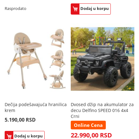
Rasprodato
Dodaj u korpu
Dečija podešavajuća hranilica
Dvosed džip na akumulator za
krem
decu Delfino SPEED 016 4x4
Crni
5.190,00 RSD
Online Cena
22.990,00 RSD
Dodaj u korpu