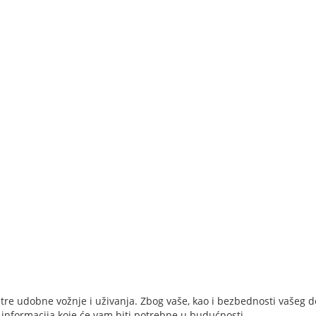
re udobne vožnje i uživanja. Zbog vaše, kao i bezbednosti vašeg de
 informacija koje će vam biti potrebne u budućnosti.