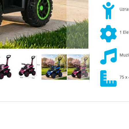
Uzra
1 El
Muzi
75 x