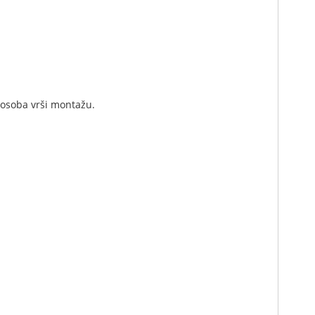
a osoba vrši montažu.