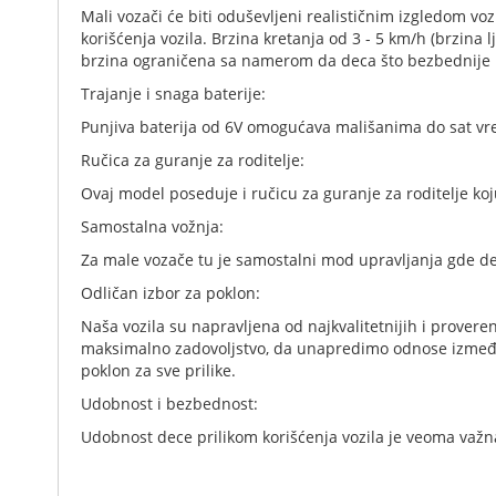
Mali vozači će biti oduševljeni realističnim izgledom vo
korišćenja vozila. Brzina kretanja od 3 - 5 km/h (brzina
brzina ograničena sa namerom da deca što bezbednije ko
Trajanje i snaga baterije:
Punjiva baterija od 6V omogućava mališanima do sat vre
Ručica za guranje za roditelje:
Ovaj model poseduje i ručicu za guranje za roditelje koj
Samostalna vožnja:
Za male vozače tu je samostalni mod upravljanja gde det
Odličan izbor za poklon:
Naša vozila su napravljena od najkvalitetnijih i provere
maksimalno zadovoljstvo, da unapredimo odnose između 
poklon za sve prilike.
Udobnost i bezbednost:
Udobnost dece prilikom korišćenja vozila je veoma važna