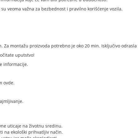
er su veoma važna za bezbednost i pravilno korišćenje vozila.
an. Za montažu proizvoda potrebno je oko 20 min. Isključivo odrasl
očitate uputstvo!
e informacije.
m ovde.
ajmljivanje.
vne uticaje na životnu sredinu.
ti na ekološki prihvatljiv način.