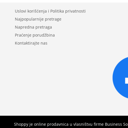
Uslovi korišćenja i Politika privatnosti
Najpopularnije pretrage
Napredna pretraga
Praćenje porudžbina
Kontaktirajte nas
Shoppy je online prodavnica u vlasništvu firme Business S