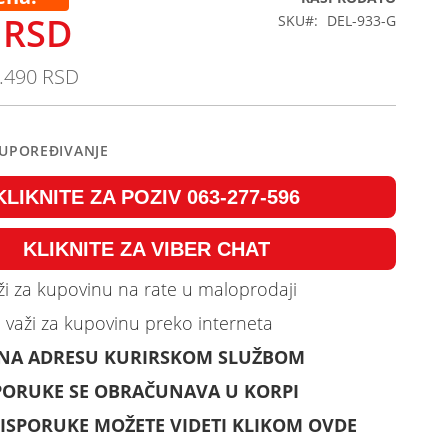
 RSD
SKU
DEL-933-G
.490 RSD
 UPOREĐIVANJE
KLIKNITE ZA POZIV 063-277-596
KLIKNITE ZA VIBER CHAT
i za kupovinu na rate u maloprodaji
 važi za kupovinu preko interneta
 NA ADRESU KURIRSKOM SLUŽBOM
PORUKE SE OBRAČUNAVA U KORPI
ISPORUKE MOŽETE VIDETI KLIKOM OVDE