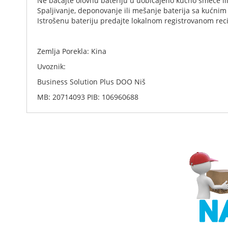
Ne bacajte olovnu bateriju u uobičajeno kućno smeće ili
Spaljivanje, deponovanje ili mešanje baterija sa kućn
Istrošenu bateriju predajte lokalnom registrovanom reci
Zemlja Porekla: Kina
Uvoznik:
Business Solution Plus DOO Niš
MB: 20714093 PIB: 106960688