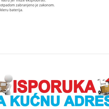
 vatru jer može eksplodirati.
im otpadom zabranjeno je zakonom.
kleru baterija.