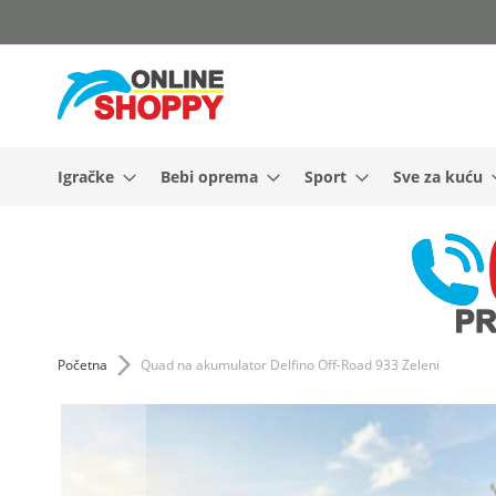
Skip
to
Content
Igračke
Bebi oprema
Sport
Sve za kuću
Početna
Quad na akumulator Delfino Off-Road 933 Zeleni
Skip
to
the
end