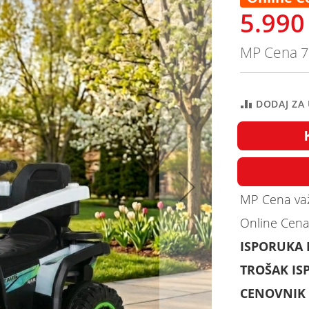
5.990
MP Cena
7
DODAJ ZA
MP Cena važ
Online Cena
ISPORUKA
TROŠAK IS
CENOVNIK 