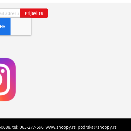
Prijavi se
960688, tel: 063-277-596, www.shoppy.rs, podrska@shoppy.rs