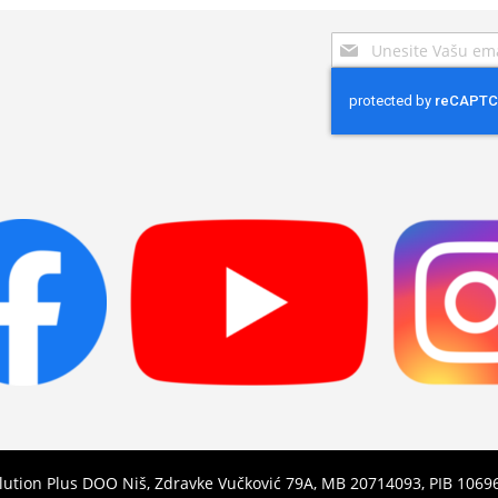
Sign
Up
for
Our
Newsletter:
olution Plus DOO Niš, Zdravke Vučković 79A, MB 20714093, PIB 106