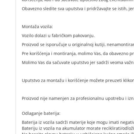
Obavezno sledite sva uputstva i pridržavajte se istih, j
Montaža vozila:
Vozilo dolazi u fabričkom pakovanju.
Proizvod se isporučuje u originalnoj kutiji, nenamontir
Pre korišćenja i montiranja, molimo Vas, da obavezno pr
Molimo Vas da sačuvate uputstvo jer sadrži veoma važn
Uputstvo za montažu i korišćenje možete preuzeti kliko
Proizvod nije namenjen za profesionalnu upotrebu i izn
Odlaganje baterija:
Baterija iz vozila sadrži materije koje mogu imati negati
Bateriju iz vozila na akumulator morate reciklirati/odloži