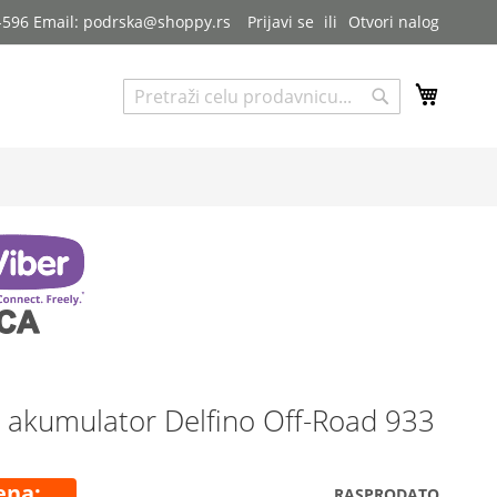
7-596 Email: podrska@shoppy.rs
Prijavi se
Otvori nalog
My Cart
Pretraga
Pretraga
 akumulator Delfino Off-Road 933
ena
RASPRODATO