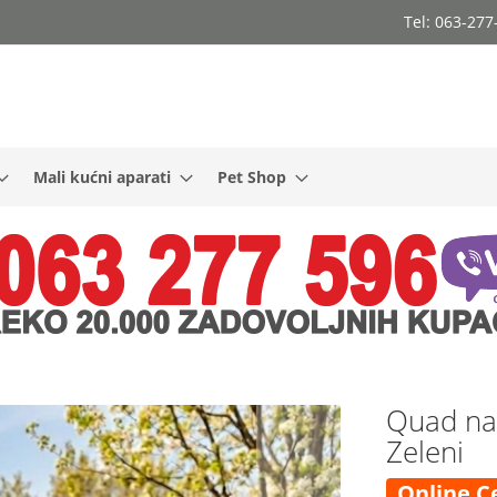
Tel: 063-27
Mali kućni aparati
Pet Shop
Quad na
Zeleni
Online C