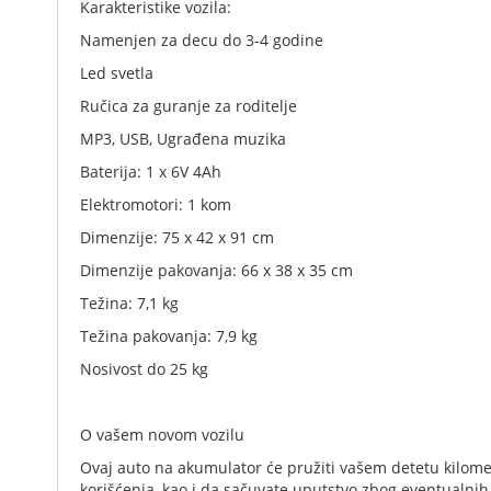
Karakteristike vozila:
Namenjen za decu do 3-4 godine
Led svetla
Ručica za guranje za roditelje
MP3, USB, Ugrađena muzika
Baterija: 1 x 6V 4Ah
Elektromotori: 1 kom
Dimenzije: 75 x 42 x 91 cm
Dimenzije pakovanja: 66 x 38 x 35 cm
Težina: 7,1 kg
Težina pakovanja: 7,9 kg
Nosivost do 25 kg
O vašem novom vozilu
Ovaj auto na akumulator će pružiti vašem detetu kilomet
korišćenja, kao i da sačuvate uputstvo zbog eventualnih