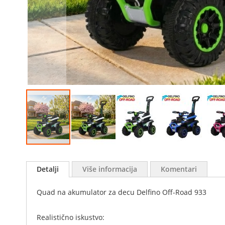
Skip
to
Detalji
Više informacija
Komentari
the
beginning
of
Quad na akumulator za decu Delfino Off-Road 933
the
images
Realistično iskustvo:
gallery