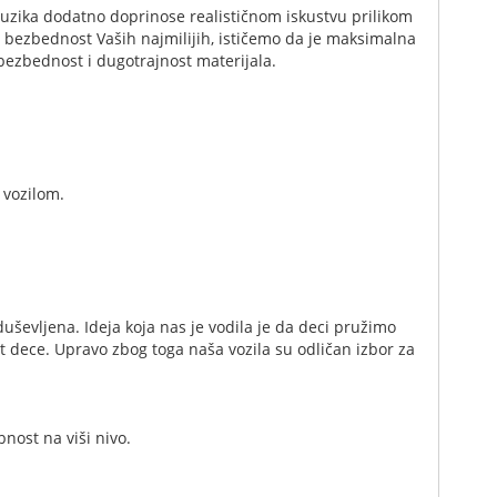
3 muzika dodatno doprinose realističnom iskustvu prilikom
du bezbednost Vaših najmilijih, ističemo da je maksimalna
bezbednost i dugotrajnost materijala.
 vozilom.
uševljena. Ideja koja nas je vodila je da deci pružimo
dece. Upravo zbog toga naša vozila su odličan izbor za
nost na viši nivo.