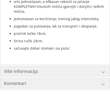
vrlo jednostavan, a efikasan rekvizit za jačanje
KOMPLETNIH trbušnih mišića (gornjih i donjih) i leđnih
mišića,
jednostavan za korišćenje; trening jakog intenziteta,
pogodan za putovanja, lak za transport i sklapanje,
prečnik točka 18cm,
širina ručki 24cm,
sačuvajte dobar stomak i na putu!
Više informacija
Komentari