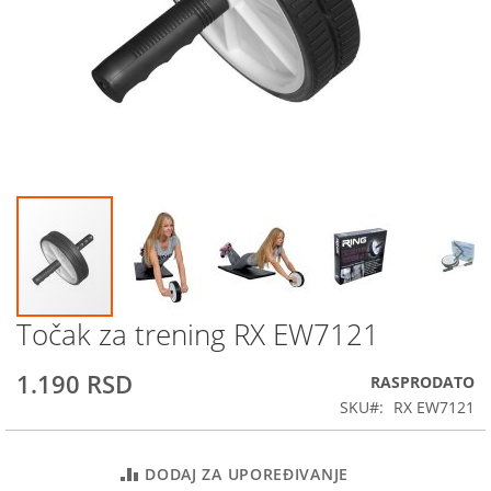
Točak za trening RX EW7121
Skip
to
the
1.190 RSD
RASPRODATO
beginning
SKU
RX EW7121
of
the
images
DODAJ ZA UPOREĐIVANJE
gallery