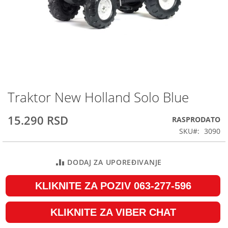
Traktor New Holland Solo Blue
Skip
to
the
15.290 RSD
RASPRODATO
beginning
SKU
3090
of
the
images
DODAJ ZA UPOREĐIVANJE
gallery
KLIKNITE ZA POZIV 063-277-596
KLIKNITE ZA VIBER CHAT