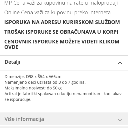
MP Cena važi za kupovinu na rate u maloprodaji
Online Cena važi za kupovinu preko interneta
ISPORUKA NA ADRESU KURIRSKOM SLUŽBOM
TROŠAK ISPORUKE SE OBRAČUNAVA U KORPI
CENOVNIK ISPORUKE MOŽETE VIDETI KLIKOM
OVDE
Detalji
Dimenzije: D98 x Š54 x V66cm
Namenjeno deci uzrasta od 3 do 7 godina.
Maksimalna nosivost: do 50kg
Artikal je fabrički spakovan u kutiju nenamontiran i kao takav
se isporučuje.
Više informacija