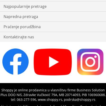
Najpopularnije pretrage
Napredna pretraga
Praćenje porudžbina
Kontaktirajte nas
Shoppy je online prodavnica u vlasništvu firme Business Solution
Plus DOO Niš, Zdravke Vučković 79A, MB 20714093, PIB 106960688,
tel: 063-277-596, www.shoppy.rs, podrska@shoppy.rs