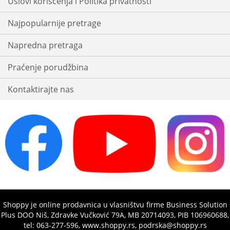
Uslovi korišćenja i Politika privatnosti
Najpopularnije pretrage
Napredna pretraga
Praćenje porudžbina
Kontaktirajte nas
Shoppy je online prodavnica u vlasništvu firme Business Solution
Plus DOO Niš, Zdravke Vučković 79A, MB 20714093, PIB 106960688,
tel: 063-277-596, www.shoppy.rs, podrska@shoppy.rs