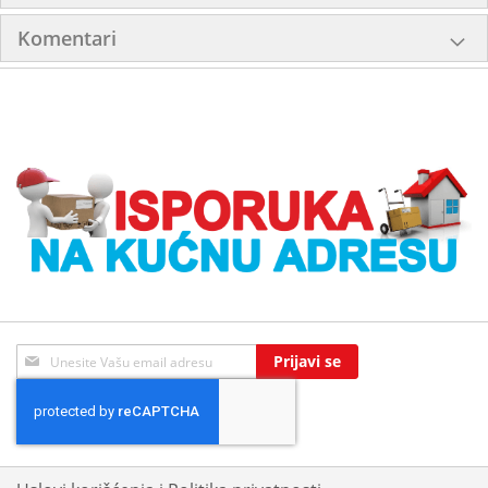
Komentari
Sign
Prijavi se
Up
for
Our
Newsletter: