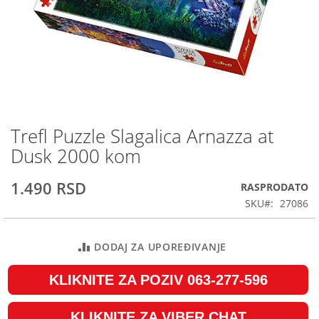
Trefl Puzzle Slagalica Arnazza at
Skip
to
Dusk 2000 kom
the
beginning
1.490 RSD
RASPRODATO
of
the
SKU
27086
images
gallery
DODAJ ZA UPOREĐIVANJE
KLIKNITE ZA POZIV 063-277-596
KLIKNITE ZA VIBER CHAT