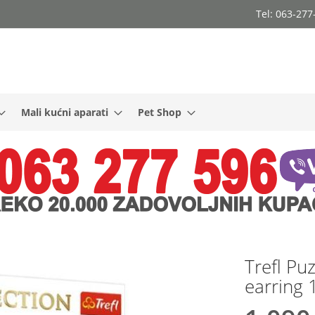
Tel: 063-27
Mali kućni aparati
Pet Shop
Trefl Puz
earring