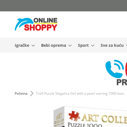
Skip
to
Content
Igračke
Bebi oprema
Sport
Sve za kuću
Početna
Trefl Puzzle Slagalica Girl with a pearl earring 1000 kom
Skip
to
the
end