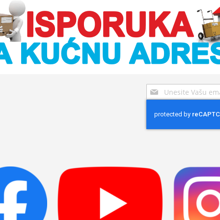
Sign
Up
for
Our
Newsletter: