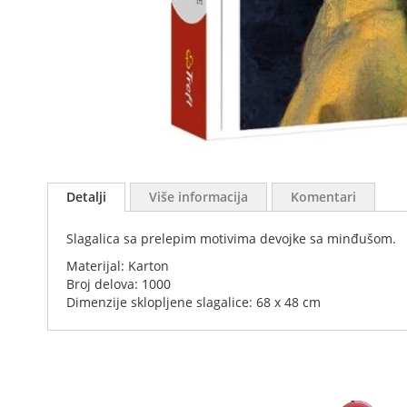
Skip
to
Detalji
Više informacija
Komentari
the
beginning
Slagalica sa prelepim motivima devojke sa minđušom.
of
the
Materijal: Karton
images
Broj delova: 1000
gallery
Dimenzije sklopljene slagalice: 68 x 48 cm