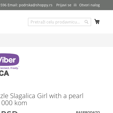
7-596 Email: podrska@shoppy.rs
Prijavi se
Otvori nalog
My Cart
Pretraga
Pretraga
zle Slagalica Girl with a pearl
 1000 kom
RASPRODATO