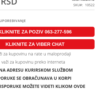
 RSD
SKU
10522
 UPOREĐIVANJE
KLIKNITE ZA POZIV 063-277-596
KLIKNITE ZA VIBER CHAT
i za kupovinu na rate u maloprodaji
 važi za kupovinu preko interneta
 NA ADRESU KURIRSKOM SLUŽBOM
PORUKE SE OBRAČUNAVA U KORPI
ISPORUKE MOŽETE VIDETI KLIKOM OVDE