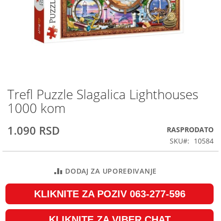
Trefl Puzzle Slagalica Lighthouses
Skip
to
1000 kom
the
beginning
1.090 RSD
RASPRODATO
of
the
SKU
10584
images
gallery
DODAJ ZA UPOREĐIVANJE
KLIKNITE ZA POZIV 063-277-596
KLIKNITE ZA VIBER CHAT