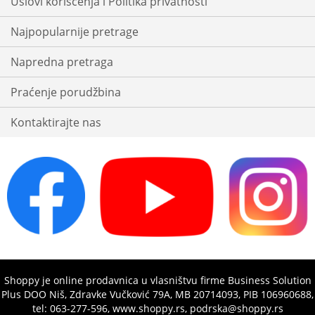
Uslovi korišćenja i Politika privatnosti
Najpopularnije pretrage
Napredna pretraga
Praćenje porudžbina
Kontaktirajte nas
Shoppy je online prodavnica u vlasništvu firme Business Solution
Plus DOO Niš, Zdravke Vučković 79A, MB 20714093, PIB 106960688,
tel: 063-277-596, www.shoppy.rs, podrska@shoppy.rs