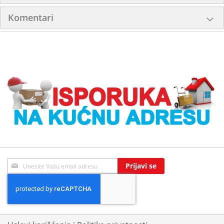
Komentari
Sign
Prijavi se
Up
for
Our
Newsletter: