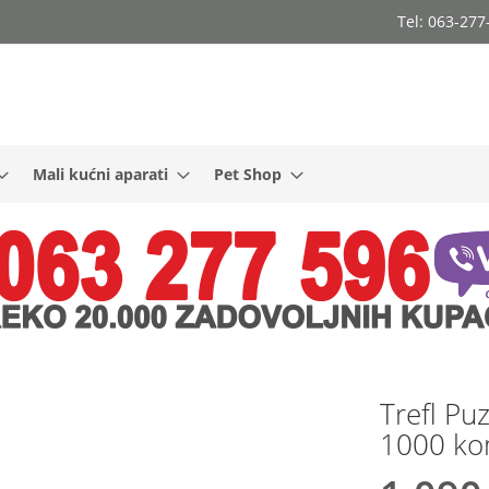
Tel: 063-27
Mali kućni aparati
Pet Shop
Trefl Pu
1000 k