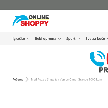
Skip
to
Content
Igračke
Bebi oprema
Sport
Sve za kuću
Početna
Trefl Puzzle Slagalica Venice Canal Grande 1000 kom
Skip
to
the
end