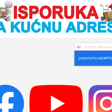
Sign
Up
for
Our
Newsletter: