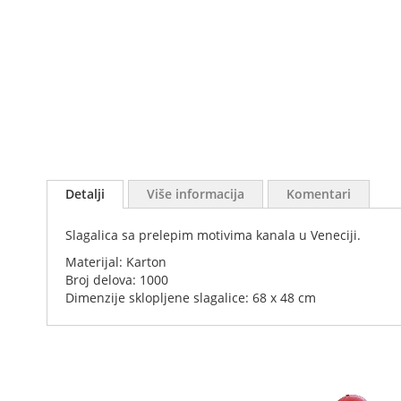
Skip
to
Detalji
Više informacija
Komentari
the
beginning
Slagalica sa prelepim motivima kanala u Veneciji.
of
the
Materijal: Karton
images
Broj delova: 1000
gallery
Dimenzije sklopljene slagalice: 68 x 48 cm