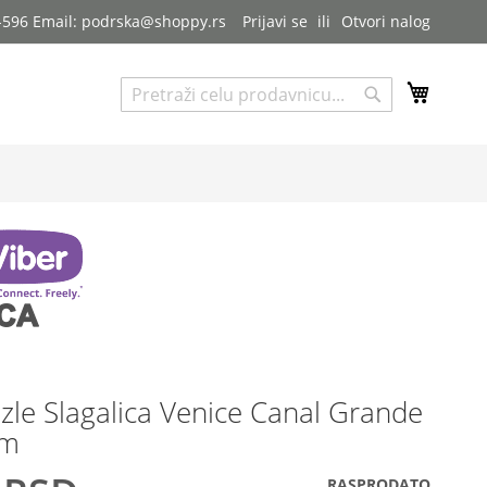
7-596 Email: podrska@shoppy.rs
Prijavi se
Otvori nalog
My Cart
Pretraga
Pretraga
zzle Slagalica Venice Canal Grande
om
RASPRODATO