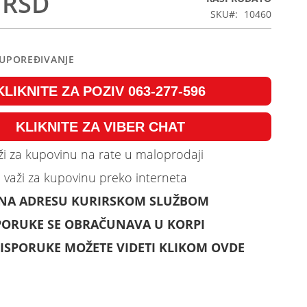
 RSD
SKU
10460
 UPOREĐIVANJE
KLIKNITE ZA POZIV 063-277-596
KLIKNITE ZA VIBER CHAT
i za kupovinu na rate u maloprodaji
 važi za kupovinu preko interneta
 NA ADRESU KURIRSKOM SLUŽBOM
PORUKE SE OBRAČUNAVA U KORPI
ISPORUKE MOŽETE VIDETI KLIKOM OVDE