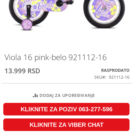
Viola 16 pink-belo 921112-16
Skip
to
the
13.999 RSD
RASPRODATO
beginning
SKU
921112-16
of
the
images
DODAJ ZA UPOREĐIVANJE
gallery
KLIKNITE ZA POZIV 063-277-596
KLIKNITE ZA VIBER CHAT