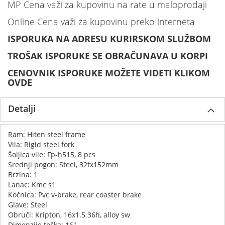
MP Cena važi za kupovinu na rate u maloprodaji
Online Cena važi za kupovinu preko interneta
ISPORUKA NA ADRESU KURIRSKOM SLUŽBOM
TROŠAK ISPORUKE SE OBRAČUNAVA U KORPI
CENOVNIK ISPORUKE MOŽETE VIDETI KLIKOM
OVDE
Detalji
Ram: Hiten steel frame
Vila: Rigid steel fork
Šoljica vile: Fp-h515, 8 pcs
Srednji pogon: Steel, 32tx152mm
Brzina: 1
Lanac: Kmc s1
Kočnica: Pvc v-brake, rear coaster brake
Glave: Steel
Obruči: Kripton, 16x1.5 36h, alloy sw
Dimenzije točka: 16"