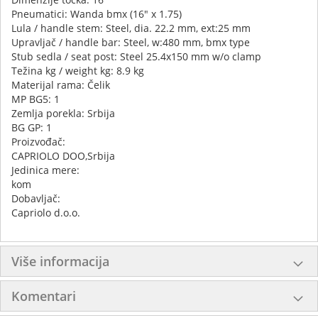
Pneumatici: Wanda bmx (16" x 1.75)
Lula / handle stem: Steel, dia. 22.2 mm, ext:25 mm
Upravljač / handle bar: Steel, w:480 mm, bmx type
Stub sedla / seat post: Steel 25.4x150 mm w/o clamp
Težina kg / weight kg: 8.9 kg
Materijal rama: Čelik
MP BG5: 1
Zemlja porekla: Srbija
BG GP: 1
Proizvođač:
CAPRIOLO DOO,Srbija
Jedinica mere:
kom
Dobavljač:
Capriolo d.o.o.
Više informacija
Komentari